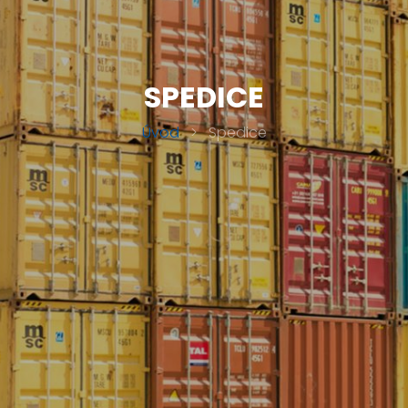
SPEDICE
Úvod
>
Spedice