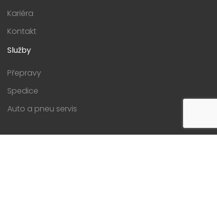
Kariéra
Kontakt
Služby
Přepravy
Spedice
Auto a pneu servis
Odtahová služba
Parkovací nísta
Adresa
Sokolská 2446