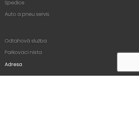
Spedice
Auto a pneu servis
Odtahová služba
Parkovací nísta
Adresa
Sokolská 2446
760 01 Zlín
Česká republika