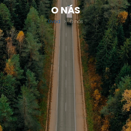
O NÁS
Úvod
>
O nás